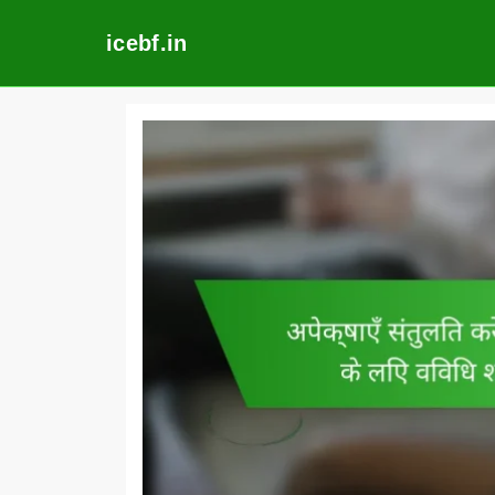
icebf.in
Skip
to
content