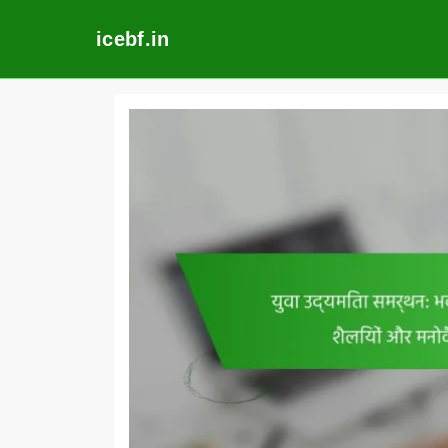
icebf.in
Skip
to
content