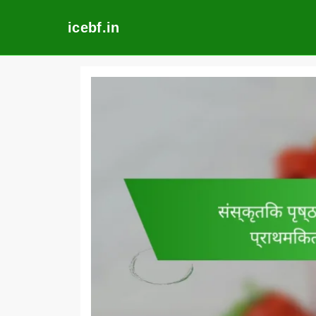
icebf.in
Skip
to
content