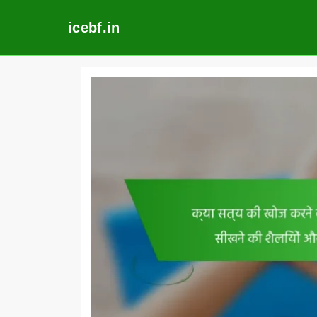
icebf.in
Skip
to
content